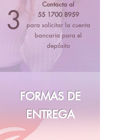
Contacta al
3
55 1700 8959
para solicitar la cuenta
bancaria para el
depósito
FORMAS DE
ENTREGA