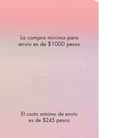
La compra mínima para
envío es de $1000 pesos
El costo mínimo de envío
es de $245 pesos