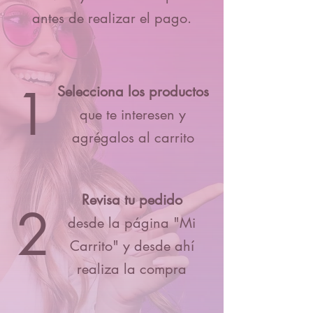
antes de realizar el pago.
1
Selecciona los productos
que te interesen y
agrégalos al carrito
Revisa tu pedido
2
desde la página "Mi
Carrito" y desde ahí
realiza la compra