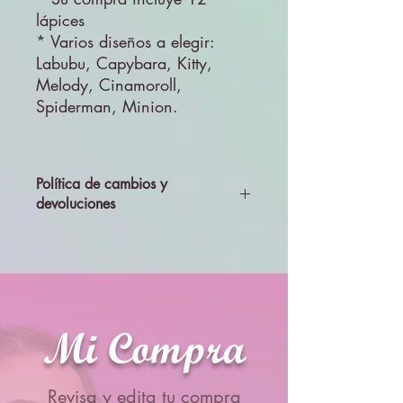
lápices
* Varios diseños a elegir:
Labubu, Capybara, Kitty,
Melody, Cinamoroll,
Spiderman, Minion.
Política de cambios y
devoluciones
Todos los productos se enviarán
revisados y probados, por lo que no se
aceptará cambios ni devolciones
Mi Compra
Revisa y edita tu compra