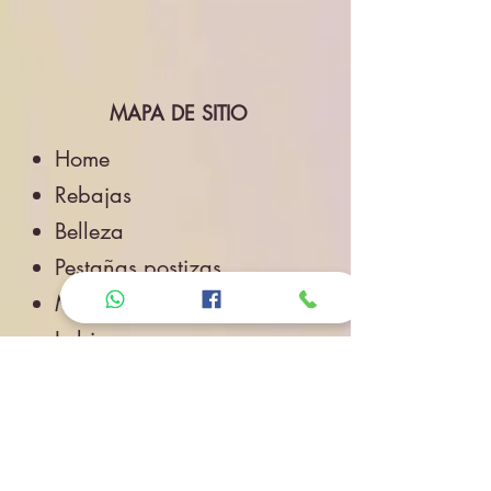
MAPA DE SITIO
Home
Rebajas
Belleza
Pestañas postizas
Maquillaje
Labios
Ojos
Cuidado de la Piel
Accesorios de Belleza
Salud