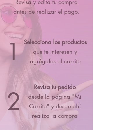
Revisa y edita tu compra
antes de realizar el pago.
1
Selecciona los productos
que te interesen y
agrégalos al carrito
Revisa tu pedido
2
desde la página "Mi
Carrito" y desde ahí
realiza la compra