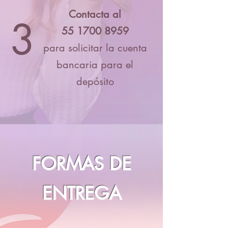
Contacta al
3
55 1700 8959
para solicitar la cuenta
bancaria para el
depósito
FORMAS DE
ENTREGA