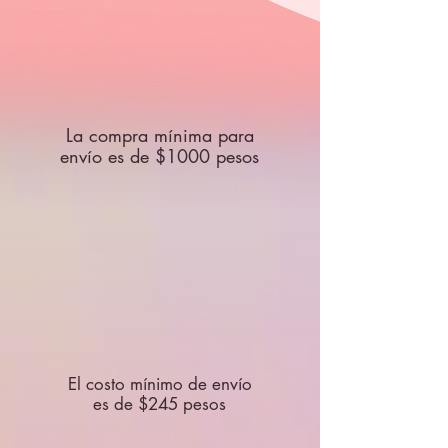
La compra mínima para
envío es de $1000 pesos
El costo mínimo de envío
es de $245 pesos