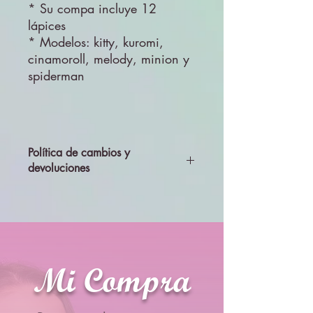
* Su compa incluye 12
lápices
* Modelos: kitty, kuromi,
cinamoroll, melody, minion y
spiderman
Política de cambios y
devoluciones
Todos los productos se enviarán
revisados y probados, por lo que no se
aceptará cambios ni devolciones
Mi Compra