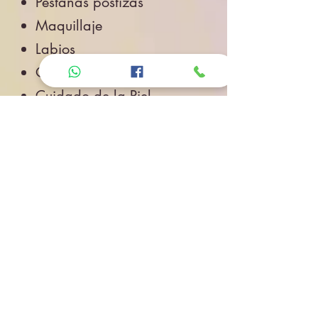
Pestañas postizas
Maquillaje
Labios
Ojos
Cuidado de la Piel
Accesorios de Belleza
Salud
Accesorios
Novedades
Envíos
Contacto
CONTACTO
Whatsapp: