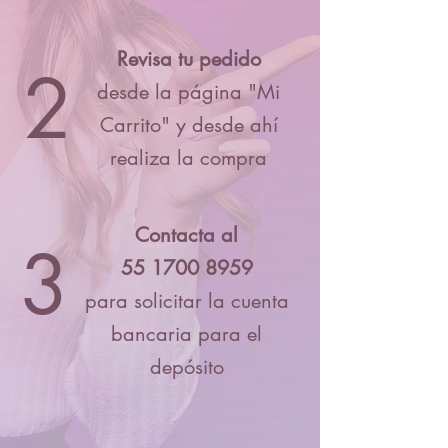
Revisa tu pedido
2
desde la página "Mi
Carrito" y desde ahí
realiza la compra
Contacta al
3
55 1700 8959
para solicitar la cuenta
bancaria para el
depósito