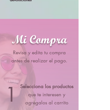
Todos los productos se enviarán
revisados y probados, por lo que no se
aceptará cambios ni devolciones
Mi Compra
Revisa y edita tu compra
antes de realizar el pago.
1
Selecciona los productos
que te interesen y
agrégalos al carrito