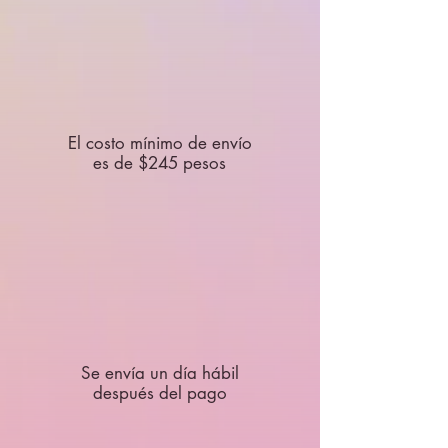
El costo mínimo de envío
es de $245 pesos
Se envía un día hábil
después del pago