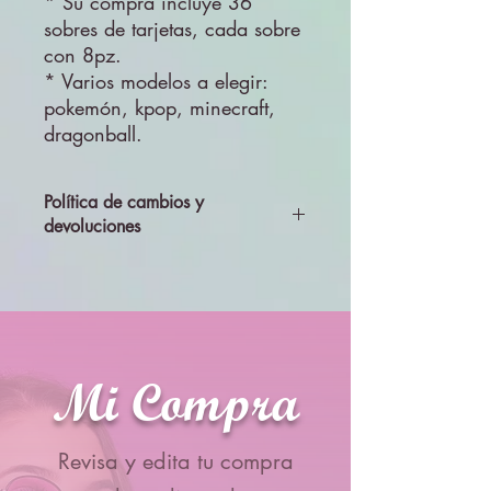
* Su compra incluye 36
sobres de tarjetas, cada sobre
con 8pz.
* Varios modelos a elegir:
pokemón, kpop, minecraft,
dragonball.
Política de cambios y
devoluciones
Todos los productos se enviarán
revisados y probados, por lo que no se
aceptará cambios ni devolciones
Mi Compra
Revisa y edita tu compra