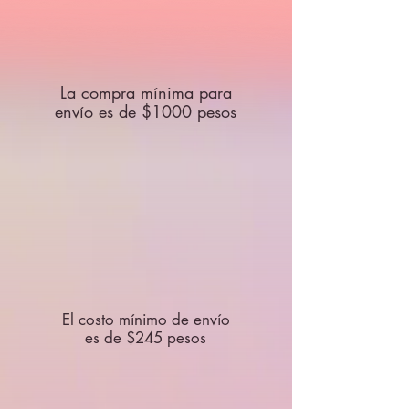
La compra mínima para
envío es de $1000 pesos
El costo mínimo de envío
es de $245 pesos