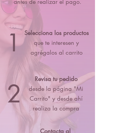
antes de realizar el pago.
1
Selecciona los productos
que te interesen y
agrégalos al carrito
Revisa tu pedido
2
desde la página "Mi
Carrito" y desde ahí
realiza la compra
Contacta al