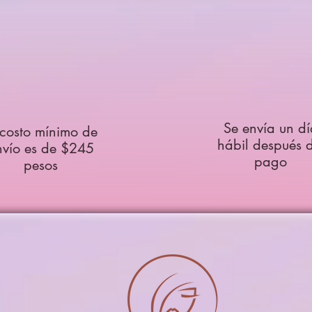
Se envía un dí
 costo mínimo de
hábil después d
nvío es de $245
pago
pesos