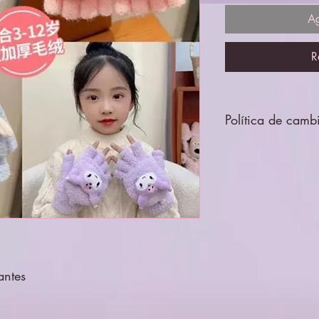
Ag
R
Política de camb
Todos los productos 
por lo que no se ace
antes