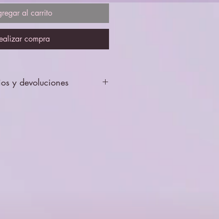
regar al carrito
ealizar compra
ios y devoluciones
se enviarán revisados y probados,
ptará cambios ni devolciones