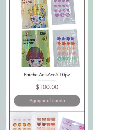
Parche Anti-Acné 10pz
Precio
$100.00
Agregar al carrito