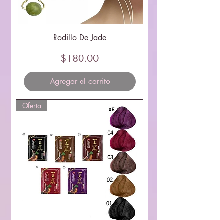
Rodillo De Jade
Precio
$180.00
Agregar al carrito
Oferta