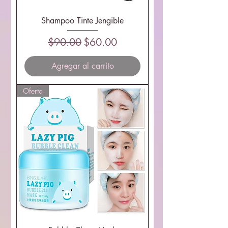
Shampoo Tinte Jengible
Precio
Precio de oferta
$90.00
$60.00
Agregar al carrito
Oferta