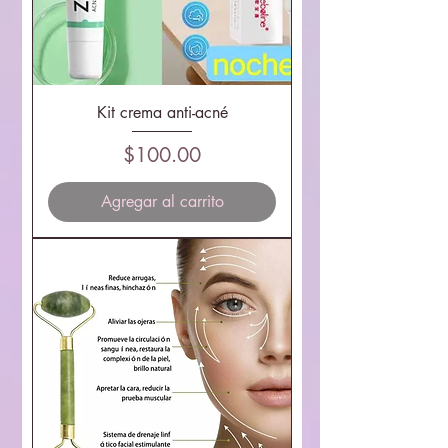
Kit crema anti-acné
Precio
$100.00
Agregar al carrito