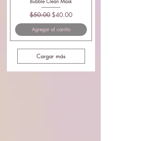
Bubble Clean Mask
Precio
Precio de oferta
$50.00
$40.00
Agregar al carrito
Cargar más