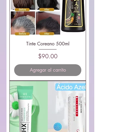
Tinte Coreano 500ml
Precio
$90.00
Agregar al carrito