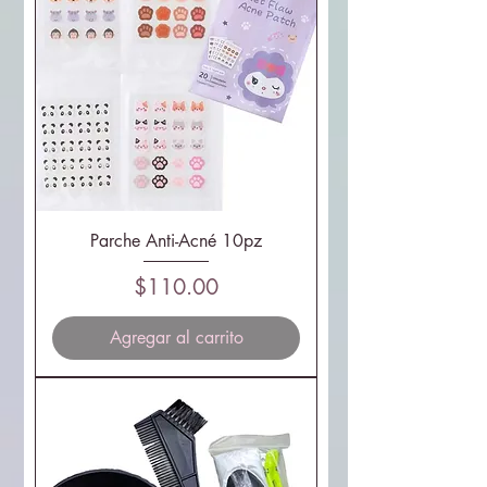
Parche Anti-Acné 10pz
Precio
$110.00
Agregar al carrito