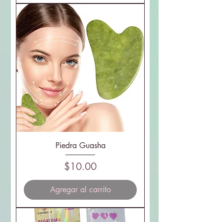
Piedra Guasha
Precio
$10.00
Agregar al carrito