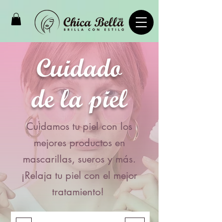
Cuidado
de la piel
Cuidamos tu piel con los
mejores productos en
mascarillas, sueros y más.
¡Relaja tu piel con el mejor
tratamiento!