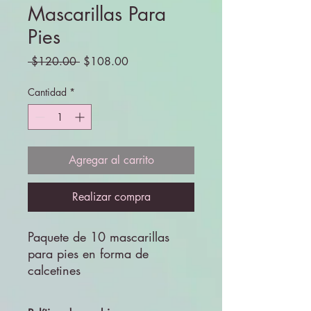
Mascarillas Para
Pies
Precio
Precio
 $120.00 
$108.00
de
oferta
Cantidad
*
Agregar al carrito
Realizar compra
Paquete de 10 mascarillas 
para pies en forma de 
calcetines