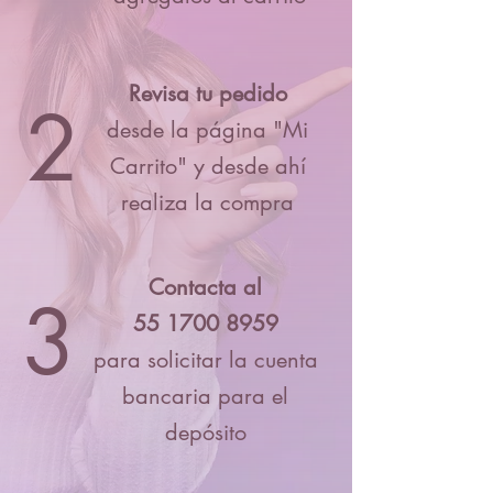
Revisa tu pedido
2
desde la página "Mi
Carrito" y desde ahí
realiza la compra
Contacta al
3
55 1700 8959
para solicitar la cuenta
bancaria para el
depósito