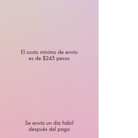
El costo mínimo de envío
es de $245 pesos
Se envía un día hábil
después del pago