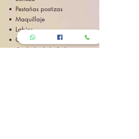
Pestañas postizas
Maquillaje
Labios
Ojos
Cuidado de la Piel
Accesorios de Belleza
Salud
Accesorios
Novedades
Envíos
Contacto
CONTACTO