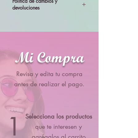
Política de cambios y
devoluciones
Todos los productos se enviarán
revisados y probados, por lo que no se
aceptará cambios ni devolciones
Mi Compra
Revisa y edita tu compra
antes de realizar el pago.
1
Selecciona los productos
que te interesen y
agrégalos al carrito