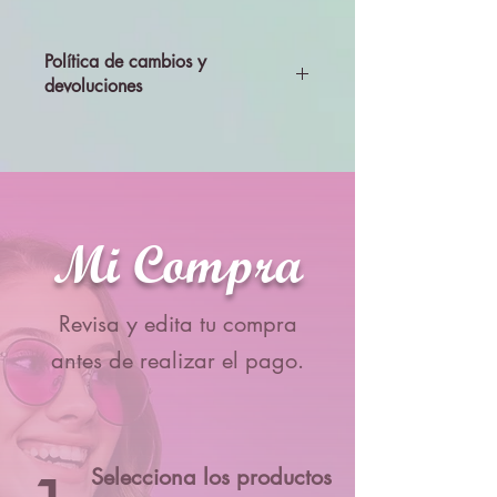
Política de cambios y
devoluciones
Todos los productos se enviarán
revisados y probados, por lo que no se
aceptará cambios ni devolciones
Mi Compra
Revisa y edita tu compra
antes de realizar el pago.
Selecciona los productos