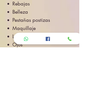
Rebajas
Belleza
Pestañas postizas
Maquillaje
Labios
Ojos
Cuidado de la Piel
Accesorios de Belleza
Salud
Accesorios
Novedades
Envíos
Contacto