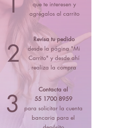
1
que te interesen y
agrégalos al carrito
Revisa tu pedido
2
desde la página "Mi
Carrito" y desde ahí
realiza la compra
Contacta al
3
55 1700 8959
para solicitar la cuenta
bancaria para el
depósito