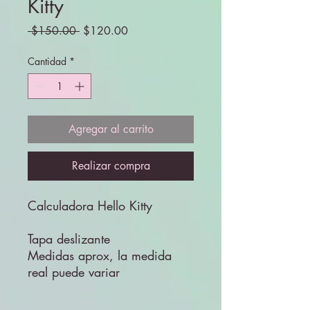
Kitty
Precio
Precio
 $150.00 
$120.00
de
oferta
Cantidad
*
Agregar al carrito
Realizar compra
Calculadora Hello Kitty
Tapa deslizante
Medidas aprox, la medida
real puede variar