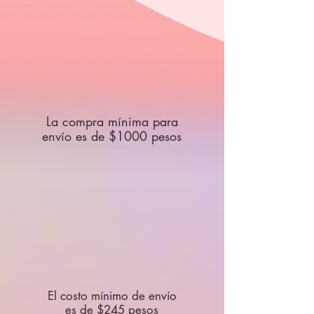
La compra mínima para
envío es de $1000 pesos
El costo mínimo de envío
es de $245 pesos