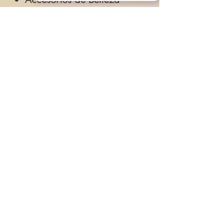
Salud
Accesorios
Novedades
Envíos
Contacto
CONTACTO
Whatsapp:
5517008959
Dirección:
Calle Manuel Peña y Peña #17,
local 39-40, Col. Centro, CDMX.