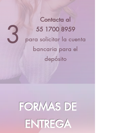
Contacta al
3
55 1700 8959
para solicitar la cuenta
bancaria para el
depósito
FORMAS DE
ENTREGA