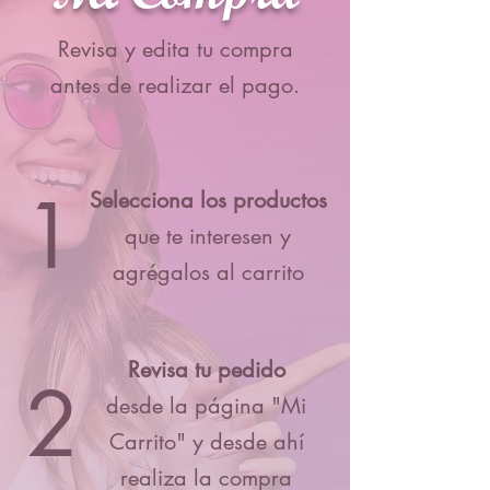
Revisa y edita tu compra
antes de realizar el pago.
1
Selecciona los productos
que te interesen y
agrégalos al carrito
Revisa tu pedido
2
desde la página "Mi
Carrito" y desde ahí
realiza la compra