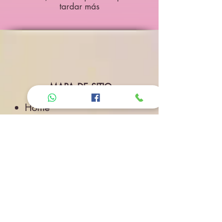
tardar más
MAPA DE SITIO
Home
Rebajas
Belleza
Pestañas postizas
Maquillaje
Labios
Ojos