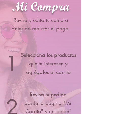
Mi Compra
Revisa y edita tu compra
antes de realizar el pago.
1
Selecciona los productos
que te interesen y
agrégalos al carrito
Revisa tu pedido
2
desde la página "Mi
Carrito" y desde ahí