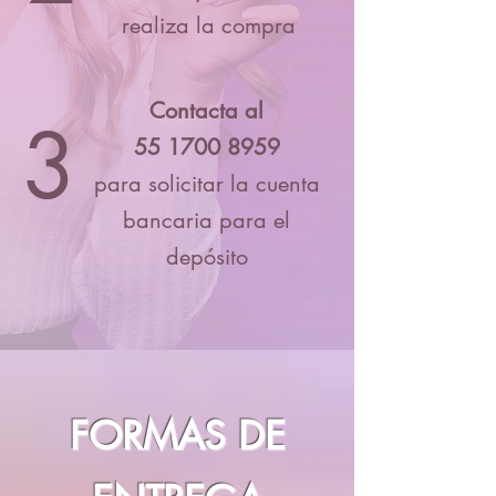
realiza la compra
Contacta al
3
55 1700 8959
para solicitar la cuenta
bancaria para el
depósito
FORMAS DE