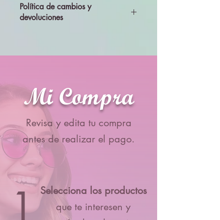
Política de cambios y
devoluciones
Todos los productos se enviarán
revisados y probados, por lo que no se
aceptará cambios ni devolciones
Mi Compra
Revisa y edita tu compra
antes de realizar el pago.
1
Selecciona los productos
que te interesen y