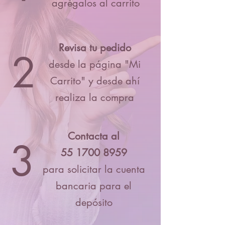
agrégalos al carrito
Revisa tu pedido
2
desde la página "Mi
Carrito" y desde ahí
realiza la compra
Contacta al
3
55 1700 8959
para solicitar la cuenta
bancaria para el
depósito