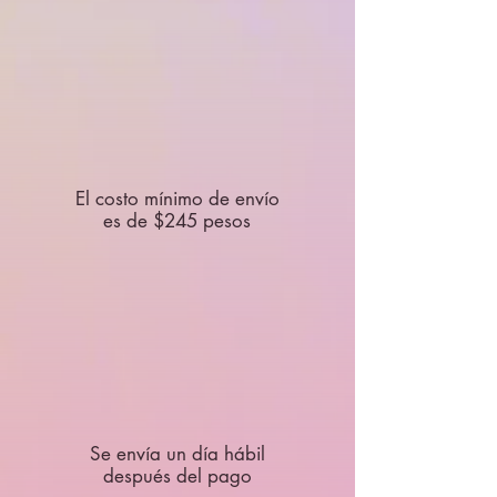
El costo mínimo de envío
es de $245 pesos
Se envía un día hábil
después del pago