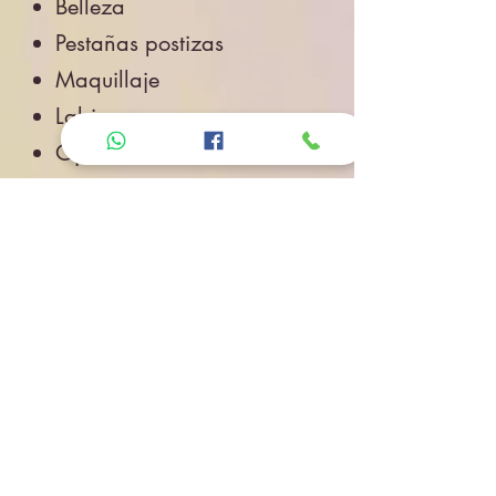
Belleza
Pestañas postizas
Maquillaje
Labios
Ojos
Cuidado de la Piel
Accesorios de Belleza
Salud
Accesorios
Novedades
Envíos
Contacto
CONTACTO