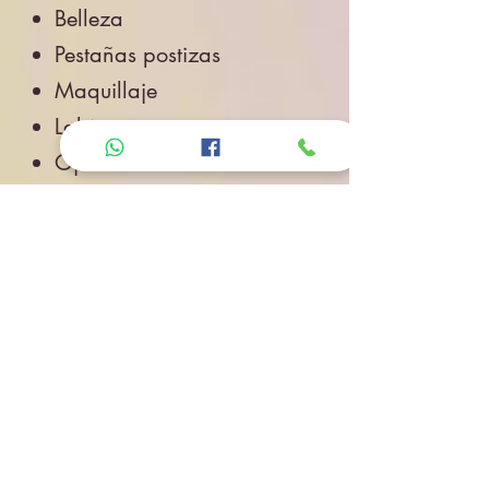
Belleza
Pestañas postizas
Maquillaje
Labios
Ojos
Cuidado de la Piel
Accesorios de Belleza
Salud
Accesorios
Novedades
Envíos
Contacto