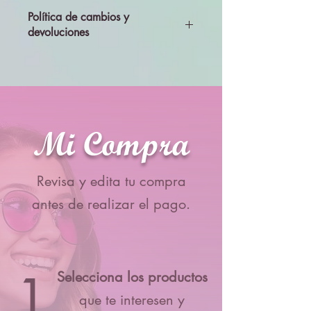
Política de cambios y
devoluciones
Todos los productos se enviarán
revisados y probados, por lo que no se
aceptará cambios ni devolciones
Mi Compra
Revisa y edita tu compra
antes de realizar el pago.
1
Selecciona los productos
que te interesen y