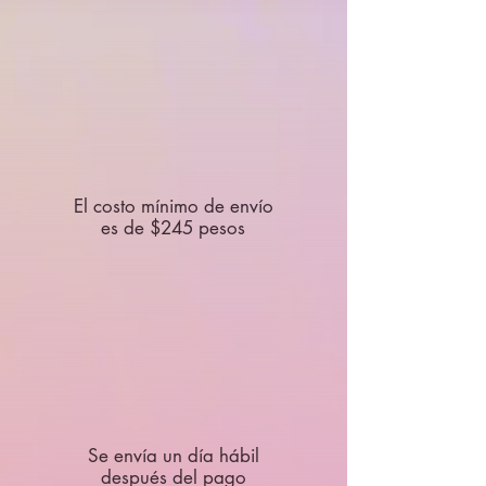
El costo mínimo de envío
es de $245 pesos
Se envía un día hábil
después del pago