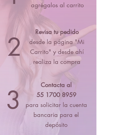
agrégalos al carrito
Revisa tu pedido
2
desde la página "Mi
Carrito" y desde ahí
realiza la compra
Contacta al
3
55 1700 8959
para solicitar la cuenta
bancaria para el
depósito