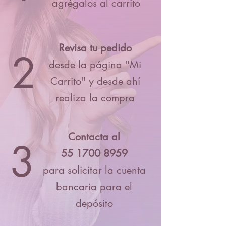
agrégalos al carrito
Revisa tu pedido
2
desde la página "Mi
Carrito" y desde ahí
realiza la compra
Contacta al
3
55 1700 8959
para solicitar la cuenta
bancaria para el
depósito