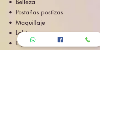
Belleza
Pestañas postizas
Maquillaje
Labios
Ojos
Cuidado de la Piel
Accesorios de Belleza
Salud
Accesorios
Novedades
Envíos
Contacto
CONTACTO