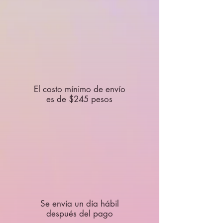
El costo mínimo de envío
es de $245 pesos
Se envía un día hábil
después del pago