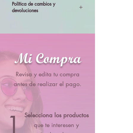
Política de cambios y
devoluciones
Todos los productos se enviarán
revisados y probados, por lo que no se
aceptará cambios ni devolciones
Mi Compra
Revisa y edita tu compra
antes de realizar el pago.
1
Selecciona los productos
que te interesen y