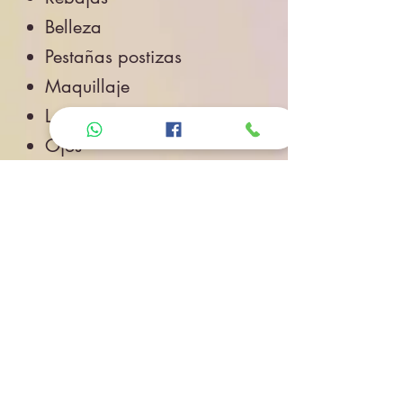
Belleza
Pestañas postizas
Maquillaje
Labios
Ojos
Cuidado de la Piel
Accesorios de Belleza
Salud
Accesorios
Novedades
Envíos
Contacto