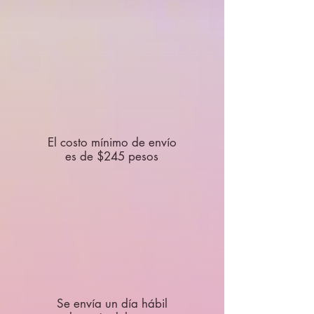
El costo mínimo de envío
es de $245 pesos
Se envía un día hábil