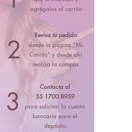
agrégalos al carrito
Revisa tu pedido
2
desde la página "Mi
Carrito" y desde ahí
realiza la compra
Contacta al
3
55 1700 8959
para solicitar la cuenta
bancaria para el
depósito