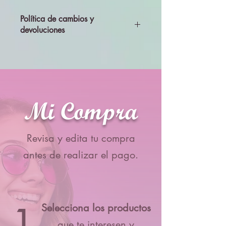
Política de cambios y
devoluciones
Todos los productos se enviarán
revisados y probados, por lo que no se
aceptará cambios ni devolciones
Mi Compra
Revisa y edita tu compra
antes de realizar el pago.
1
Selecciona los productos
que te interesen y