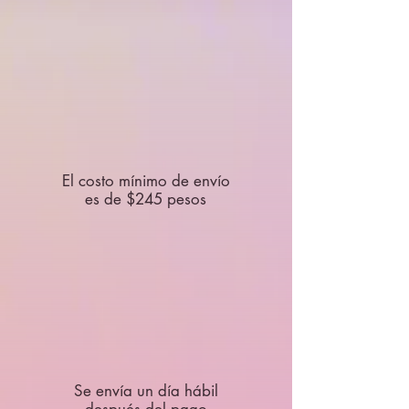
El costo mínimo de envío
es de $245 pesos
Se envía un día hábil