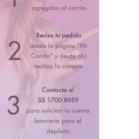
agrégalos al carrito
Revisa tu pedido
2
desde la página "Mi
Carrito" y desde ahí
realiza la compra
Contacta al
3
55 1700 8959
para solicitar la cuenta
bancaria para el
depósito