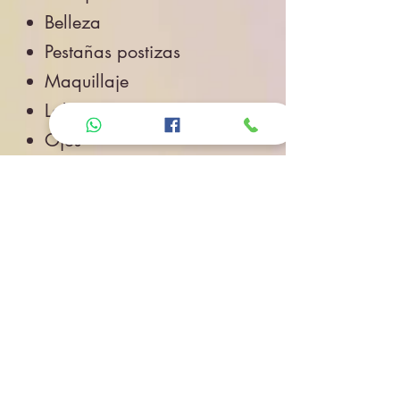
Belleza
Pestañas postizas
Maquillaje
Labios
Ojos
Cuidado de la Piel
Accesorios de Belleza
Salud
Accesorios
Novedades
Envíos
Contacto