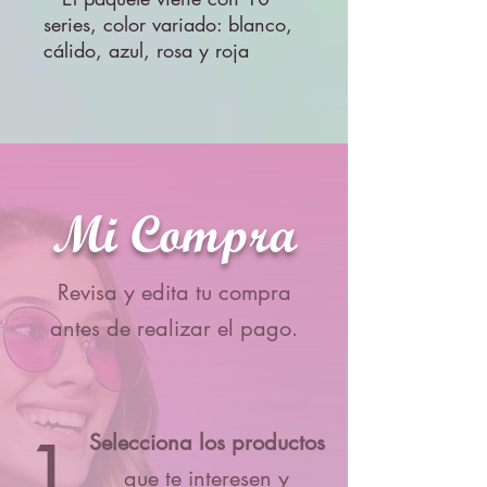
series, color variado: blanco,
cálido, azul, rosa y roja
Mi Compra
Revisa y edita tu compra
antes de realizar el pago.
1
Selecciona los productos
que te interesen y