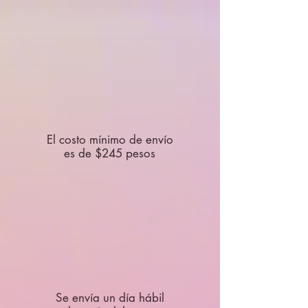
El costo mínimo de envío
es de $245 pesos
Se envía un día hábil