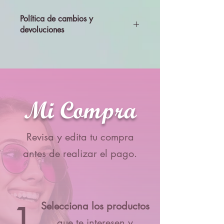
Política de cambios y
devoluciones
Todos los productos se enviarán
revisados y probados, por lo que no se
aceptará cambios ni devolciones
Mi Compra
Revisa y edita tu compra
antes de realizar el pago.
1
Selecciona los productos
que te interesen y