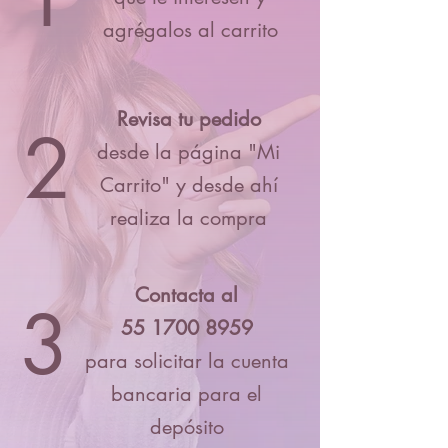
agrégalos al carrito
Revisa tu pedido
2
desde la página "Mi
Carrito" y desde ahí
realiza la compra
Contacta al
3
55 1700 8959
para solicitar la cuenta
bancaria para el
depósito