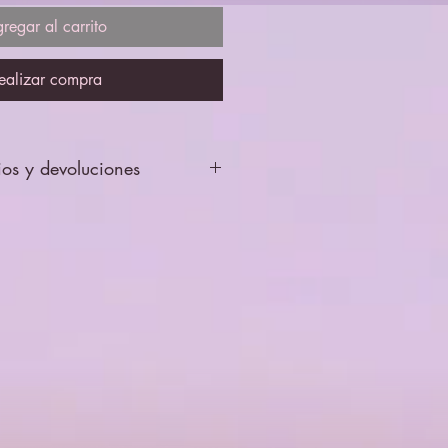
regar al carrito
ealizar compra
ios y devoluciones
se enviarán revisados y probados,
ptará cambios ni devolciones