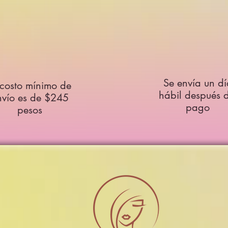
Se envía un dí
 costo mínimo de
hábil después d
nvío es de $245
pago
pesos