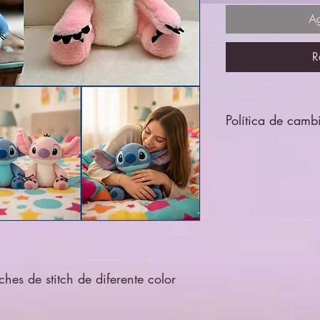
Ag
R
Política de camb
Todos los productos 
por lo que no se ace
hes de stitch de diferente color