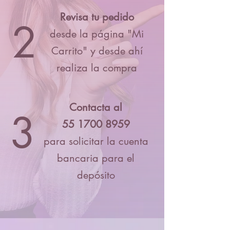
Revisa tu pedido
2
desde la página "Mi
Carrito" y desde ahí
realiza la compra
Contacta al
3
55 1700 8959
para solicitar la cuenta
bancaria para el
depósito