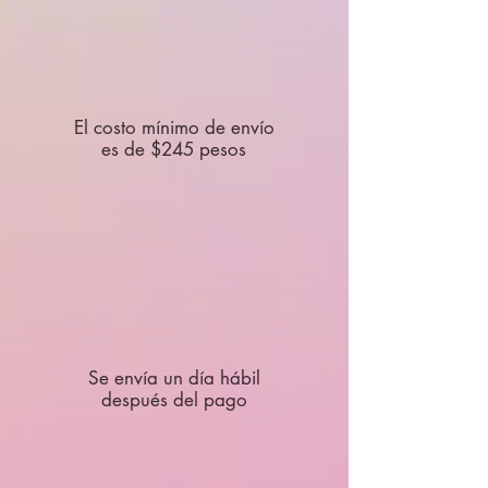
El costo mínimo de envío
es de $245 pesos
Se envía un día hábil
después del pago