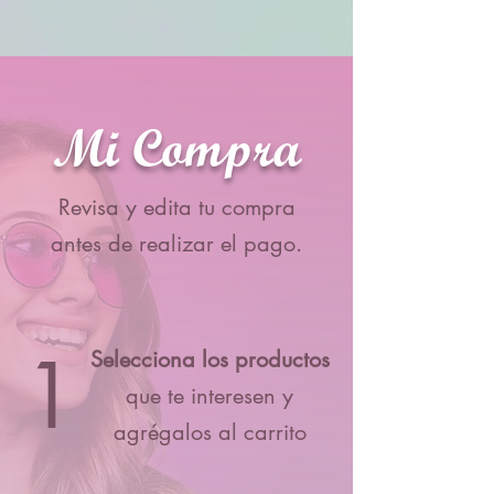
Mi Compra
Revisa y edita tu compra
antes de realizar el pago.
1
Selecciona los productos
que te interesen y
agrégalos al carrito