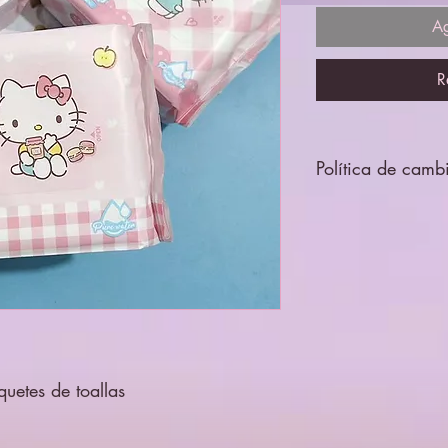
Ag
R
Política de camb
Todos los productos 
por lo que no se ace
uetes de toallas