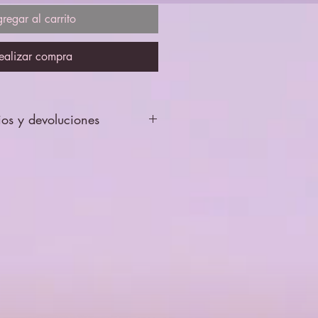
regar al carrito
ealizar compra
ios y devoluciones
se enviarán revisados y probados,
ptará cambios ni devolciones