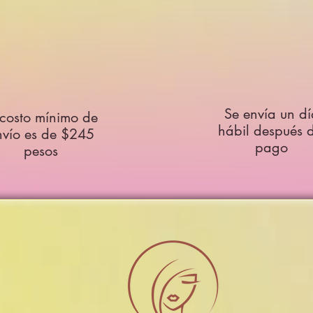
Se envía un dí
 costo mínimo de
hábil después d
nvío es de $245
pago
pesos