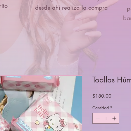
ito
desde ahí realiza la compra
p
ba
Toallas Hú
Precio
$180.00
Cantidad
*